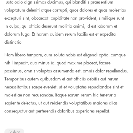
iusto odio dignissimos ducimus, qui blanditiis praesentium
voluptatum deleniti atque corrupti, quos dolores et quas molestias
excepturi sint, obcaecati cupiditate non provident, similique sunt
in culpa, qui officia deserunt mollitia animi, id est laborum et
dolorum fuga. Et harum quidem rerum facilis est et expedita
distinctio.
Nam libero tempore, cum soluta nobis est eligendi optio, cumque
nihil impedit, quo minus id, quod maxime placeat, facere
possimus, omnis voluptas assumenda est, omnis dolor repellendus.
Temporibus autem quibusdam et aut officiis debitis aut rerum
necessitatibus saepe eveniet, ut et voluptates repudiandae sint et
molestiae non recusandae. Itaque earum rerum hic tenetur a
sapiente delectus, ut aut reiciendis voluptatibus maiores alias
consequatur aut perferendis doloribus asperiores repellat.
Fashion