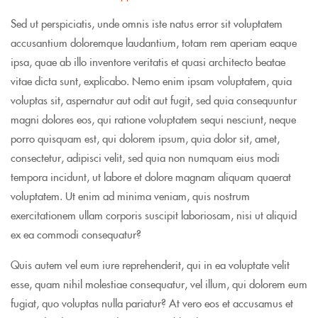
Sed ut perspiciatis, unde omnis iste natus error sit voluptatem
accusantium doloremque laudantium, totam rem aperiam eaque
ipsa, quae ab illo inventore veritatis et quasi architecto beatae
vitae dicta sunt, explicabo. Nemo enim ipsam voluptatem, quia
voluptas sit, aspernatur aut odit aut fugit, sed quia consequuntur
magni dolores eos, qui ratione voluptatem sequi nesciunt, neque
porro quisquam est, qui dolorem ipsum, quia dolor sit, amet,
consectetur, adipisci velit, sed quia non numquam eius modi
tempora incidunt, ut labore et dolore magnam aliquam quaerat
voluptatem. Ut enim ad minima veniam, quis nostrum
exercitationem ullam corporis suscipit laboriosam, nisi ut aliquid
ex ea commodi consequatur?
Quis autem vel eum iure reprehenderit, qui in ea voluptate velit
esse, quam nihil molestiae consequatur, vel illum, qui dolorem eum
fugiat, quo voluptas nulla pariatur? At vero eos et accusamus et