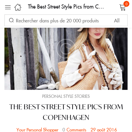
0
The Best Street Style Pics from Copenhagen
Sign in
Remember me
Lost password?
LOG IN
PERSONAL STYLE STORIES
THE BEST STREET STYLE PICS FROM
CREATE AN ACCOUNT
COPENHAGEN
0
Comments
29 août 2016
Your Personal Shopper