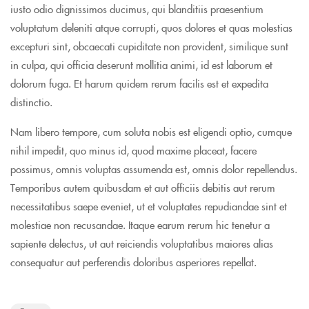
iusto odio dignissimos ducimus, qui blanditiis praesentium
voluptatum deleniti atque corrupti, quos dolores et quas molestias
excepturi sint, obcaecati cupiditate non provident, similique sunt
in culpa, qui officia deserunt mollitia animi, id est laborum et
dolorum fuga. Et harum quidem rerum facilis est et expedita
distinctio.
Nam libero tempore, cum soluta nobis est eligendi optio, cumque
nihil impedit, quo minus id, quod maxime placeat, facere
possimus, omnis voluptas assumenda est, omnis dolor repellendus.
Temporibus autem quibusdam et aut officiis debitis aut rerum
necessitatibus saepe eveniet, ut et voluptates repudiandae sint et
molestiae non recusandae. Itaque earum rerum hic tenetur a
sapiente delectus, ut aut reiciendis voluptatibus maiores alias
consequatur aut perferendis doloribus asperiores repellat.