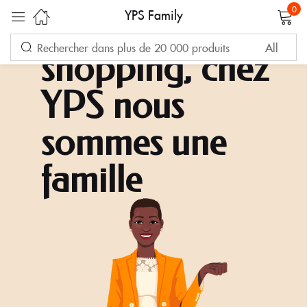
0
YPS Family
Bien plus que du
Sign in
shopping, chez
YPS nous
sommes une
famille
Remember me
Lost password?
LOG IN
CREATE AN ACCOUNT