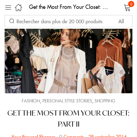
0
Get the Most From Your Closet: Part II
Sign in
Remember me
Lost password?
LOG IN
,
,
FASHION
PERSONAL STYLE STORIES
SHOPPING
GET THE MOST FROM YOUR CLOSET:
CREATE AN ACCOUNT
PART II
0
Comments
28 septembre 2016
Your Personal Shopper