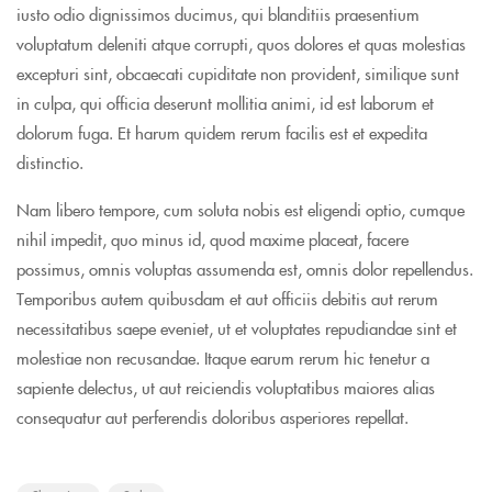
iusto odio dignissimos ducimus, qui blanditiis praesentium
voluptatum deleniti atque corrupti, quos dolores et quas molestias
excepturi sint, obcaecati cupiditate non provident, similique sunt
in culpa, qui officia deserunt mollitia animi, id est laborum et
dolorum fuga. Et harum quidem rerum facilis est et expedita
distinctio.
Nam libero tempore, cum soluta nobis est eligendi optio, cumque
nihil impedit, quo minus id, quod maxime placeat, facere
possimus, omnis voluptas assumenda est, omnis dolor repellendus.
Temporibus autem quibusdam et aut officiis debitis aut rerum
necessitatibus saepe eveniet, ut et voluptates repudiandae sint et
molestiae non recusandae. Itaque earum rerum hic tenetur a
sapiente delectus, ut aut reiciendis voluptatibus maiores alias
consequatur aut perferendis doloribus asperiores repellat.