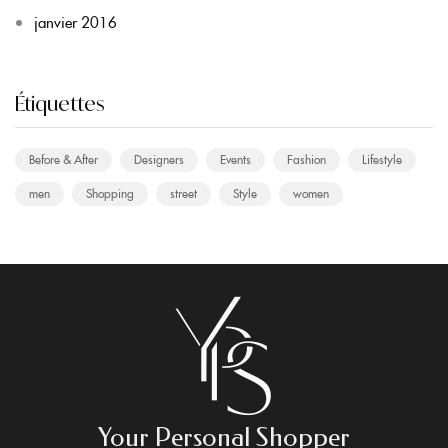
janvier 2016
Étiquettes
Before & After
Designers
Events
Fashion
Lifestyle
men
Shopping
street
Style
women
Your Personal Shopper