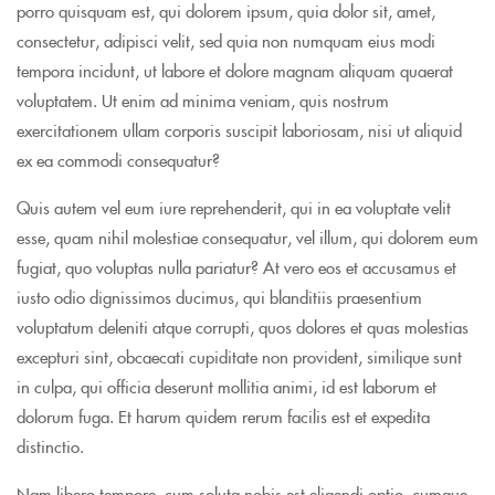
porro quisquam est, qui dolorem ipsum, quia dolor sit, amet,
consectetur, adipisci velit, sed quia non numquam eius modi
tempora incidunt, ut labore et dolore magnam aliquam quaerat
voluptatem. Ut enim ad minima veniam, quis nostrum
exercitationem ullam corporis suscipit laboriosam, nisi ut aliquid
ex ea commodi consequatur?
Quis autem vel eum iure reprehenderit, qui in ea voluptate velit
esse, quam nihil molestiae consequatur, vel illum, qui dolorem eum
fugiat, quo voluptas nulla pariatur? At vero eos et accusamus et
iusto odio dignissimos ducimus, qui blanditiis praesentium
voluptatum deleniti atque corrupti, quos dolores et quas molestias
excepturi sint, obcaecati cupiditate non provident, similique sunt
in culpa, qui officia deserunt mollitia animi, id est laborum et
dolorum fuga. Et harum quidem rerum facilis est et expedita
distinctio.
Nam libero tempore, cum soluta nobis est eligendi optio, cumque