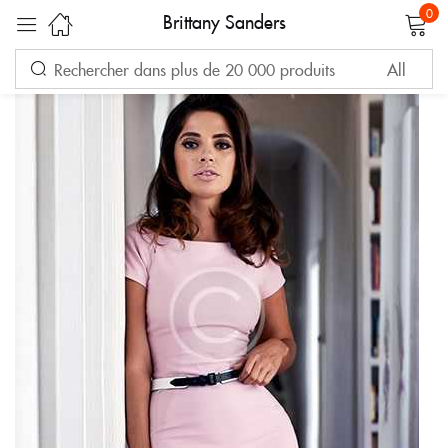
0
Brittany Sanders
Sign in
Remember me
Lost password?
LOG IN
CREATE AN ACCOUNT